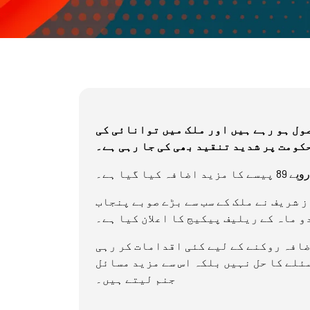
ول ہو رہے ہیں اور ملک میں توانائی کی
کومت پر شدید تنقید بھی کی جا رہی ہے۔
گیا ہے۔
ز شریف نے ملک کے سب سے بڑے صوبے پنجاب
و ماہ کے ریلیف پیکیج کا اعلان کیا ہے۔
ضافہ روکنے کے لیے کئی اقدامات کر رہی
ئلے کا حل نہیں بلکہ اس سے مزید مسائل
جنم لیتے ہیں۔