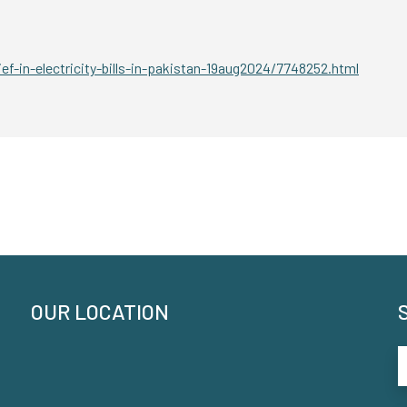
f-in-electricity-bills-in-pakistan-19aug2024/7748252.html
OUR LOCATION