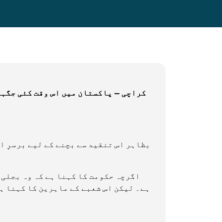
کراچی — پاکستان میں اس وقت کئی جگہو
بظاہر اس تنقید سے بچنے کے لیے برسرِ ا
اگرچہ حکومت کا کہنا ہے کہ وہ بجلی 
ہے۔ لیکن اس شعبے کے ماہرین کا کہنا ہ