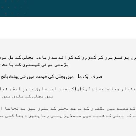
ں پر شہریوں کو گھروں کے کرائے سے زیادہ بجلی کے بل موص
بڑھتی ہوئی قیمتوں کے باعث ح
صرف ایک ماہ میں بجلی کی قیمت میں فی یونٹ پانچ روپے 89 پیسے کا مزید اضافہ کیا 
قتدار جماعت مسلم لیگ (ن) کے صدر اور سابق وزیرِ اعظم نوا
میں بجلی کے بلوں میں د
کے شعبے میں نقصان کے باعث بجلی کے بلوں میں بے تحاشا ا
ے کہ بجلی کے شعبے میں سبسڈیز یعنی رعایتیں دینا کسی مس