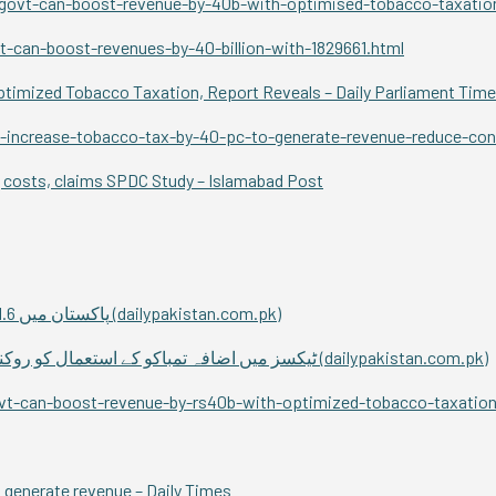
govt-can-boost-revenue-by-40b-with-optimised-tobacco-taxatio
-can-boost-revenues-by-40-billion-with-1829661.html
ptimized Tobacco Taxation, Report Reveals – Daily Parliament Tim
o-increase-tobacco-tax-by-40-pc-to-generate-revenue-reduce-co
g costs, claims SPDC Study – Islamabad Post
پاکستان میں 31.6 ملین افراد تمباکو کا استعمال کرتے ہیں: تحقیق
(dailypakistan.com.pk)
ٹیکسز میں اضافہ تمباکو کے استعمال کو روک
(dailypakistan.com.pk)
t-can-boost-revenue-by-rs40b-with-optimized-tobacco-taxatio
o generate revenue – Daily Times