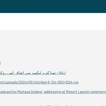
N
تمبا کو پر ٹیکسز میں اضافہ اسے روک
– AAJ
ent/uploads/2024/05/Untitled-6-124-550×1024.jpg
roadcasting Murtaza Solangi, addressing at Report Launch ceremony