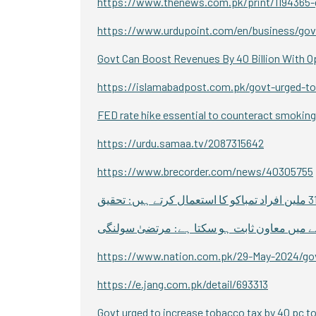
https://www.thenews.com.pk/print/1194365-
https://www.urdupoint.com/en/business/govt
Govt Can Boost Revenues By 40 Billion With O
https://islamabadpost.com.pk/govt-urged-t
FED rate hike essential to counteract smokin
https://urdu.samaa.tv/2087315642
https://www.brecorder.com/news/40305755
نے میں معاون ثابت ہو سکتا ہے: مرتضیٰ سولنگی
https://www.nation.com.pk/29-May-2024/gov
https://e.jang.com.pk/detail/693313
Govt urged to increase tobacco tax by 40 pc t