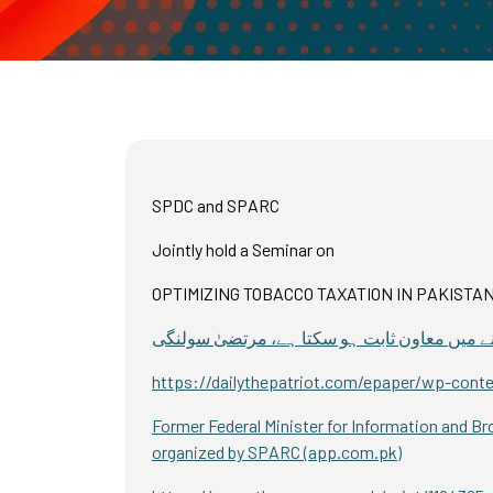
SPDC and SPARC
Jointly hold a Seminar on
OPTIMIZING TOBACCO TAXATION IN PAKISTA
نے میں معاون ثابت ہو سکتا ہے، مرتضیٰ سولنگی
https://dailythepatriot.com/epaper/wp-cont
Former Federal Minister for Information and B
organized by SPARC (app.com.pk)