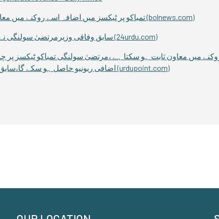
تمباکو پر ٹیکسز میں اضافہ اسے روکنے میں معاون ثابت ہو سکتا ہے، مرتضیٰ سولنگی – بول نیوز (bolnews.com)
سابق وفاقی وزیرمرتضیٰ سولنگی نے تمباکو نوشی روکنے کیلئے اہم تجاویز پیش کردیں (24urdu.com)
اضافی ریونیو حاصل ہو سکے گا،سابق نگران وفاقی وزیراطلاعات کا تقریب سے خطاب (urdupoint.com)
OUR LOCATION