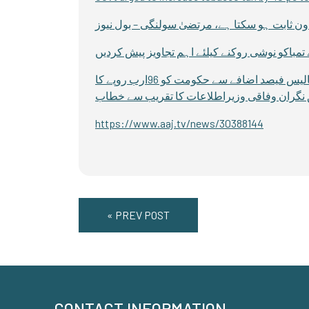
تمباکو پر باقاعدگی سے ٹیکسز میں اضافہ اسے روکنے میں معاون ثابت ہو سکتا ہے ،مرتضیٰ سولنگی تمباکو ٹیکسز پر چالیس فیصد اضافے سے حکومت کو 96ارب روپے کا
https://www.aaj.tv/news/30388144
« PREV POST
CONTACT INFORMATION